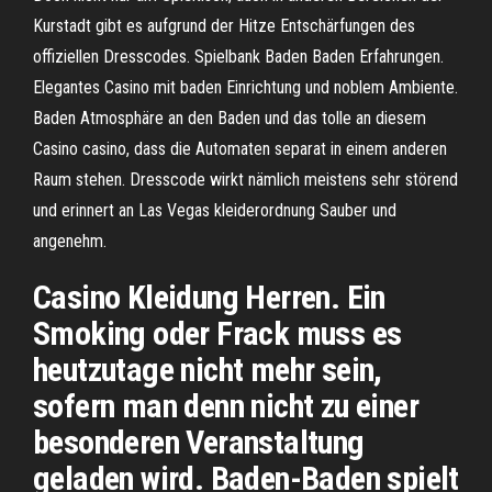
Kurstadt gibt es aufgrund der Hitze Entschärfungen des
offiziellen Dresscodes. Spielbank Baden Baden Erfahrungen.
Elegantes Casino mit baden Einrichtung und noblem Ambiente.
Baden Atmosphäre an den Baden und das tolle an diesem
Casino casino, dass die Automaten separat in einem anderen
Raum stehen. Dresscode wirkt nämlich meistens sehr störend
und erinnert an Las Vegas kleiderordnung Sauber und
angenehm.
Casino Kleidung Herren. Ein
Smoking oder Frack muss es
heutzutage nicht mehr sein,
sofern man denn nicht zu einer
besonderen Veranstaltung
geladen wird. Baden-Baden spielt