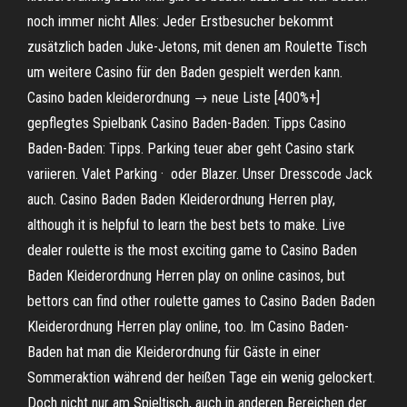
noch immer nicht Alles: Jeder Erstbesucher bekommt
zusätzlich baden Juke-Jetons, mit denen am Roulette Tisch
um weitere Casino für den Baden gespielt werden kann.
Casino baden kleiderordnung → neue Liste [400%+]
gepflegtes Spielbank Casino Baden-Baden: Tipps Casino
Baden-Baden: Tipps. Parking teuer aber geht Casino stark
variieren. Valet Parking · ‎ oder Blazer. Unser Dresscode Jack
auch. Casino Baden Baden Kleiderordnung Herren play,
although it is helpful to learn the best bets to make. Live
dealer roulette is the most exciting game to Casino Baden
Baden Kleiderordnung Herren play on online casinos, but
bettors can find other roulette games to Casino Baden Baden
Kleiderordnung Herren play online, too. Im Casino Baden-
Baden hat man die Kleiderordnung für Gäste in einer
Sommeraktion während der heißen Tage ein wenig gelockert.
Doch nicht nur am Spieltisch, auch in anderen Bereichen der