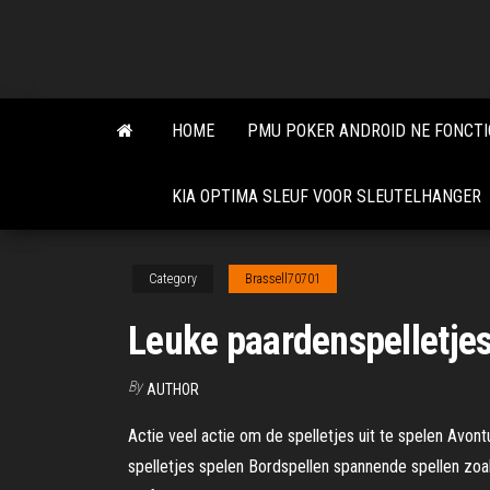
Skip
to
the
content
HOME
PMU POKER ANDROID NE FONCT
KIA OPTIMA SLEUF VOOR SLEUTELHANGER
Category
Brassell70701
Leuke paardenspelletjes
By
AUTHOR
Actie veel actie om de spelletjes uit te spelen Avon
spelletjes spelen Bordspellen spannende spellen zoal