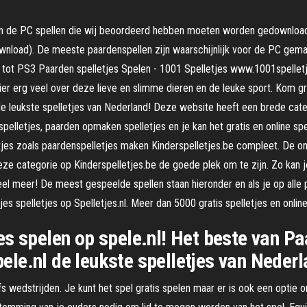
van de PC spellen die wij beoordeerd hebben moeten worden gedownlo
ownload). De meeste paardenspellen zijn waarschijnlijk voor de PC gema
tot PS3 Paarden spelletjes Spelen - 1001 Spelletjes www.1001spelletje
hier erg veel over deze lieve en slimme dieren en de leuke sport. Kom g
l de leukste spelletjes van Nederland! Deze website heeft een brede cate
spelletjes, paarden opmaken spelletjes en je kan het gratis en online 
tjes zoals paardenspelletjes maken Kinderspelletjes.be compleet. De onli
eze categorie op Kinderspelletjes.be de goede plek om te zijn. Zo kan je
el meer! De meest gespeelde spellen staan hieronder en als je op alle pa
jes spelletjes op Spelletjes.nl. Meer dan 5000 gratis spelletjes en onlin
s spelen op spele.nl! Het beste van Paa
spele.nl de leukste spelletjes van Nederl
 wedstrijden. Je kunt het spel gratis spelen maar er is ook een optie om