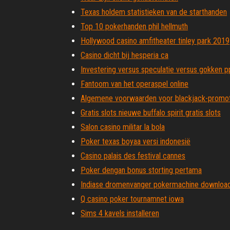
Texas holdem statistieken van de starthanden
Top 10 pokerhanden phil hellmuth
Hollywood casino amfitheater tinley park 2019
Casino dicht bij hesperia ca
Investering versus speculatie versus gokken p
Fantoom van het operaspel online
Algemene voorwaarden voor blackjack-promo
Gratis slots nieuwe buffalo spirit gratis slots
Salon casino militar la bola
Poker texas boyaa versi indonesië
Casino palais des festival cannes
Poker dengan bonus storting pertama
Indiase dromenvanger pokermachine downloa
Q casino poker tournamnet iowa
Sims 4 kavels installeren
Kun je geld winnen bij een casino met dubbele