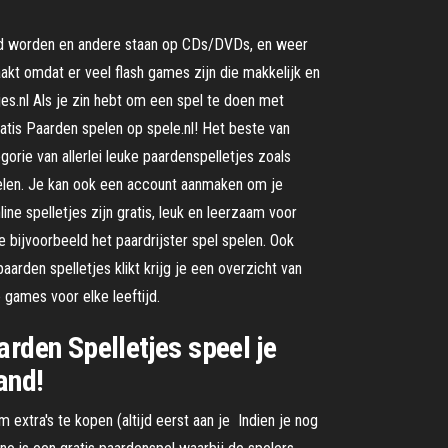
ad worden en andere staan op CDs/DVDs, en weer
akt omdat er veel flash games zijn die makkelijk en
s.nl Als je zin hebt om een spel te doen met
ratis Paarden spelen op spele.nl! Het beste van
gorie van allerlei leuke paardenspelletjes zoals
spelen. Je kan ook een account aanmaken om je
ne spelletjes zijn gratis, leuk en leerzaam voor
 bijvoorbeeld het paardrijster spel spelen. Ook
arden spelletjes klikt krijg je een overzicht van
e games voor elke leeftijd.
rden Spelletjes speel je
and!
 extra's te kopen (altijd eerst aan je Indien je nog