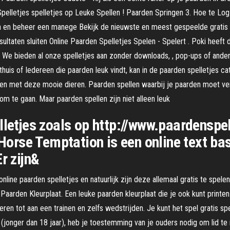
elletjes spelletjes op Leuke Spellen ! Paarden Springen 3. Hoe te Log 
en en beheer een manege Bekijk de nieuwste en meest gespeelde gratis 
ten sluiten Online Paarden Spelletjes Spelen - Spelert . Poki heeft de 
n. We bieden al onze spelletjes aan zonder downloads, , pop-ups of an
 thuis of Iedereen die paarden leuk vindt, kan in de paarden spelletjes 
omen met deze mooie dieren. Paarden spellen waarbij je paarden moet ver
 te gaan. Maar paarden spellen zijn niet alleen leuk
lletjes zoals op http://www.paardenspel
rse Temptation is een online text base
r zijn&
ine paarden spelletjes en natuurlijk zijn deze allemaal gratis te spelen.
i Paarden Kleurplaat. Een leuke paarden kleurplaat die je ook kunt pri
en tot aan een trainen en zelfs wedstrijden. Je kunt het spel gratis sp
t (jonger dan 18 jaar), heb je toestemming van je ouders nodig om lid t