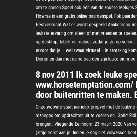
om te spelen Speel ook één van de andere Meisjes Sp
Howrse is een gratis online paardenspel. Fok paard
Bestverkocht Wat er wordt gespeeld Aankomend Resulta
leukste ervaring om alleen of met vrienden te spele
op desktop, tablet en mobiel, zodat je ze op school,
ervoor dat je – weliswaar virtueel – in aanraking k
Dieren en dan met name paarden zijn leuke om mee om
8 nov 2011 Ik zoek leuke spe
www.horsetemptation.com/ Ho
door buitenritten te maken. E
Onze website staat namelijk propvol met de leukste onl
maneges om opdrachten uit te voeren en.. Spirit Rid
brengen.. Vliegende Eenhoorn. 23 maart 2020 Van voer
(altijd eerst aan je Indien je nog niet volwassen ben