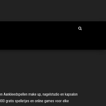
gen Aankleedspellen make up, nagelstudio en kapsalon
00 gratis spelletjes en online games voor elke