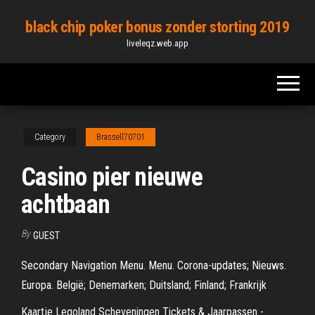
Skip
black chip poker bonus zonder storting 2019
to
liveleqz.web.app
the
content
Category
Brassell70701
Casino pier nieuwe
achtbaan
By
GUEST
Secondary Navigation Menu. Menu. Corona-updates; Nieuws.
Europa. België; Denemarken; Duitsland; Finland; Frankrijk
Kaartje Legoland Scheveningen Tickets & Jaarpassen -