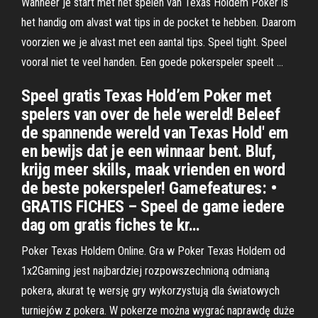
Wanneer je start met het spelen van Texas Holdem Poker is
het handig om alvast wat tips in de pocket te hebben. Daarom
voorzien we je alvast met een aantal tips. Speel tight. Speel
vooral niet te veel handen. Een goede pokerspeler speelt …
‎Speel gratis Texas Hold’em Poker met
spelers van over de hele wereld! Beleef
de spannende wereld van Texas Hold' em
en bewijs dat je een winnaar bent. Bluf,
krijg meer skills, maak vrienden en word
de beste pokerspeler! Gamefeatures: •
GRATIS FICHES – Speel de game iedere
dag om gratis fiches te kr…
Poker Texas Holdem Online. Gra w Poker Texas Holdem od
1x2Gaming jest najbardziej rozpowszechnioną odmianą
pokera, akurat tę wersję gry wykorzystują dla światowych
turniejów z pokera. W pokerze można wygrać naprawdę duże