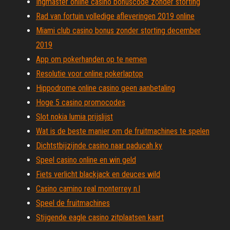
Ingmaster online casino bonuscode zonder storting
Rad van fortuin volledige afleveringen 2019 online
Miami club casino bonus zonder storting december
2019
App om pokerhanden op te nemen
Resolutie voor online pokerlaptop
Hippodrome online casino geen aanbetaling
Hoge 5 casino promocodes
Slot nokia lumia prijslijst
Wat is de beste manier om de fruitmachines te spelen
Dichtstbijzijnde casino naar paducah ky
Speel casino online en win geld
Fiets verlicht blackjack en deuces wild
Casino camino real monterrey n.l
Speel de fruitmachines
Stijgende eagle casino zitplaatsen kaart