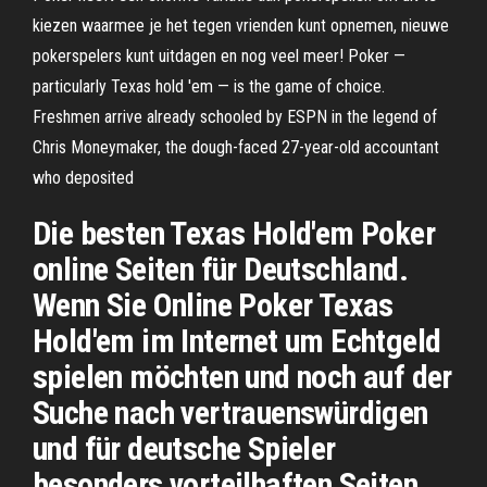
kiezen waarmee je het tegen vrienden kunt opnemen, nieuwe
pokerspelers kunt uitdagen en nog veel meer! Poker —
particularly Texas hold 'em — is the game of choice.
Freshmen arrive already schooled by ESPN in the legend of
Chris Moneymaker, the dough-faced 27-year-old accountant
who deposited
Die besten Texas Hold'em Poker
online Seiten für Deutschland.
Wenn Sie Online Poker Texas
Hold'em im Internet um Echtgeld
spielen möchten und noch auf der
Suche nach vertrauenswürdigen
und für deutsche Spieler
besonders vorteilhaften Seiten