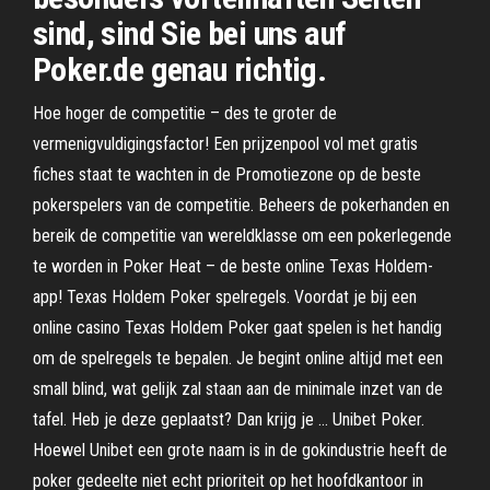
sind, sind Sie bei uns auf
Poker.de genau richtig.
Hoe hoger de competitie – des te groter de
vermenigvuldigingsfactor! Een prijzenpool vol met gratis
fiches staat te wachten in de Promotiezone op de beste
pokerspelers van de competitie. Beheers de pokerhanden en
bereik de competitie van wereldklasse om een pokerlegende
te worden in Poker Heat – de beste online Texas Holdem-
app! Texas Holdem Poker spelregels. Voordat je bij een
online casino Texas Holdem Poker gaat spelen is het handig
om de spelregels te bepalen. Je begint online altijd met een
small blind, wat gelijk zal staan aan de minimale inzet van de
tafel. Heb je deze geplaatst? Dan krijg je … Unibet Poker.
Hoewel Unibet een grote naam is in de gokindustrie heeft de
poker gedeelte niet echt prioriteit op het hoofdkantoor in