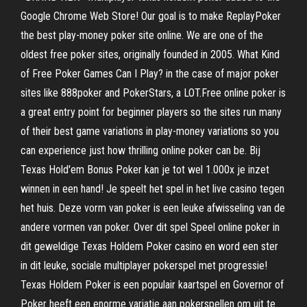
Google Chrome Web Store! Our goal is to make ReplayPoker
the best play-money poker site online. We are one of the
oldest free poker sites, originally founded in 2005. What Kind
of Free Poker Games Can I Play? in the case of major poker
sites like 888poker and PokerStars, a LOT.Free online poker is
a great entry point for beginner players so the sites run many
of their best game variations in play-money variations so you
can experience just how thrilling online poker can be. Bij
Texas Hold'em Bonus Poker kan je tot wel 1.000x je inzet
winnen in een hand! Je speelt het spel in het live casino tegen
het huis. Deze vorm van poker is een leuke afwisseling van de
andere vormen van poker. Over dit spel Speel online poker in
dit geweldige Texas Holdem Poker casino en word een ster
in dit leuke, sociale multiplayer pokerspel met progressie!
Texas Holdem Poker is een populair kaartspel en Governor of
Poker heeft een enorme variatie aan pokerspellen om uit te