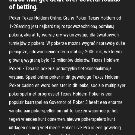
of betting.
Poker Texas Holdem Online. Gra w Poker Texas Holdem od
1x2Gaming jest najbardziej rozpowszechnioną odmianą
pokera, akurat tę wersję gry wykorzystują dla światowych
turniejów z pokera. W pokerze można wygrać naprawdę duże
pieniądze, udowodnieniem tego stał się 2006 rok, w którym
główną wygraną było 12 milionów dolarów. Texas Hold'em
Pokeri - Texasin pokeria perustyyliin tietokonehahmoja
vastaan. Speel online poker in dit geweldige Texas Holdem
Poker casino en word een ster in dit leuke, sociale multiplayer
pokerspel met progressie! Texas Holdem Poker is een
populair kaartspel en Governor of Poker 3 heeft een enorme
variatie aan pokerspellen om uit te kiezen waarmee je het
tegen vrienden kunt opnemen, nieuwe pokerspelers kunt
uitdagen en nog veel meer! Poker Live Pro is een geweldig