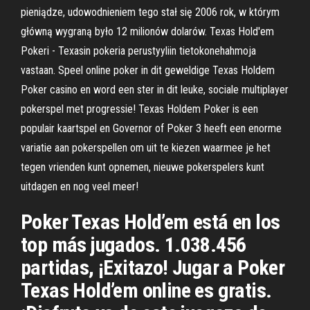
pieniądze, udowodnieniem tego stał się 2006 rok, w którym
główną wygraną było 12 milionów dolarów. Texas Hold'em
Pokeri - Texasin pokeria perustyyliin tietokonehahmoja
vastaan. Speel online poker in dit geweldige Texas Holdem
Poker casino en word een ster in dit leuke, sociale multiplayer
pokerspel met progressie! Texas Holdem Poker is een
populair kaartspel en Governor of Poker 3 heeft een enorme
variatie aan pokerspellen om uit te kiezen waarmee je het
tegen vrienden kunt opnemen, nieuwe pokerspelers kunt
uitdagen en nog veel meer!
Poker Texas Hold’em está en los
top más jugados. 1.038.456
partidas, ¡Exitazo! Jugar a Poker
Texas Hold’em online es gratis.